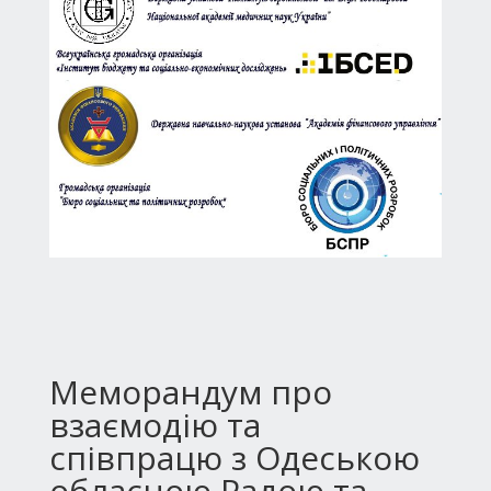
Меморандум про
взаємодію та
співпрацю з Одеською
обласною Радою та