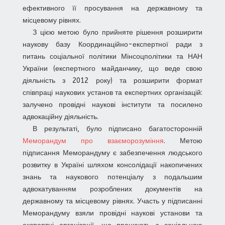
ефективного її просування на державному та
місцевому рівнях.
З цією метою було прийняте рішення розширити
наукову базу Координаційно-експертної ради з
питань соціальної політики Мінсоцполітики та НАН
України (експертного майданчику, що веде свою
діяльність з 2012 року) та розширити формат
співпраці наукових установ та експертних організацій:
залучено провідні наукові інститути та посилено
адвокаційну діяльність.
В результаті, було підписано багатосторонній
Меморандум про взаєморозуміння
. Метою
підписання Меморандуму є забезпечення людського
розвитку в Україні шляхом консолідації накопичених
знань та наукового потенціалу з подальшим
адвокатуванням розроблених документів на
державному та місцевому рівнях. Участь у підписанні
Меморандуму взяли провідні наукові установи та