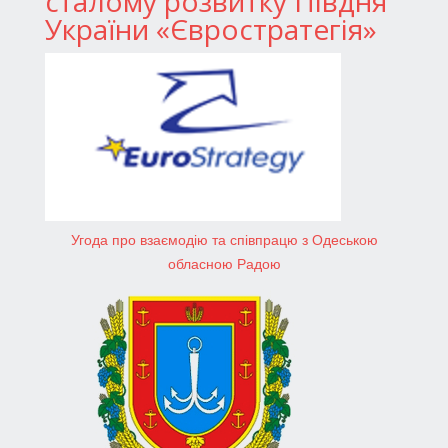
сталому розвитку Півдня
України «Євростратегія»
Угода про взаємодію та співпрацю з Одеською
обласною Радою