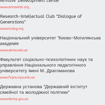
Armavir Development Center
www.armavirdc.org
Research-Intellectual Club "Dialogue of
Generations"
www.ricdog.org
Національний університет "Києво-Могилянська
академія
www.ukma.edu.ua
Факультет соціально-психологічних наук та
управління Національного педагогічного
університету імені М. Драгоманова
www.fspnu.npu.edu.ua
Державна установа "Державний інститут
сімейної та молодіжної політики"
www.dismp.gov.ua