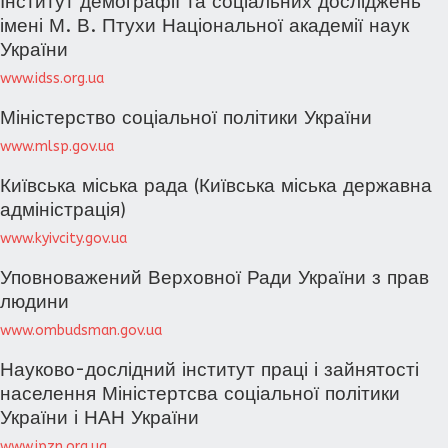
Інститут демографії та соціальних досліджень
імені М. В. Птухи Національної академії наук
України
www.idss.org.ua
Міністерство соціальної політики України
www.mlsp.gov.ua
Київська міська рада (Київська міська державна
адміністрація)
www.kyivcity.gov.ua
Уповноважений Верховної Ради України з прав
людини
www.ombudsman.gov.ua
Науково-дослідний інститут праці і зайнятості
населення Міністертсва соціальної політики
України і НАН України
www.ipzn.org.ua