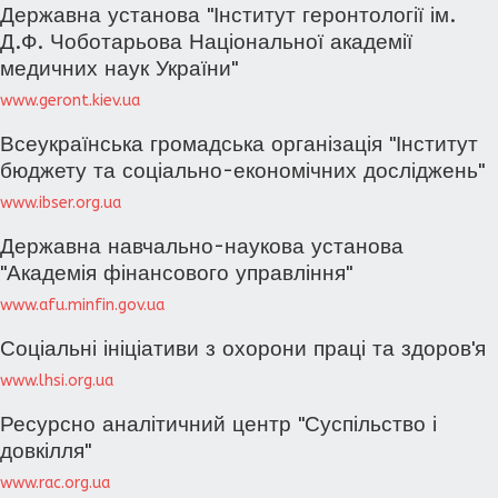
Державна установа "Інститут геронтології ім.
Д.Ф. Чоботарьова Національної академії
медичних наук України"
www.geront.kiev.ua
Всеукраїнська громадська організація "Інститут
бюджету та соціально-економічних досліджень"
www.ibser.org.ua
Державна навчально-наукова установа
"Академія фінансового управління"
www.afu.minfin.gov.ua
Соціальні ініціативи з охорони праці та здоров'я
www.lhsi.org.ua
Ресурсно аналітичний центр "Суспільство і
довкілля"
www.rac.org.ua