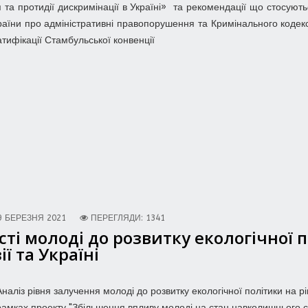
я та протидії дискримінації в Україні» та рекомендації що стосую
раїни про адміністративні правопорушення та Кримінального кодек
тифікації Стамбульської конвенції
9 БЕРЕЗНЯ 2021
ПЕРЕГЛЯДИ: 1341
сті молоді до розвитку екологічної п
ї та Україні
Аналіз рівня залучення молоді до розвитку екологічної політики на рів
рамках проекту "Збільшення впливу молоді на стан навколишнього сер