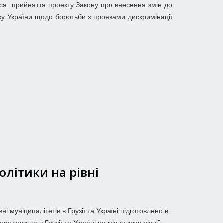
ться прийняття проекту Закону про внесення змін до
су України щодо боротьби з проявами дискримінації
олітики на рівні
ні муніципалітетів в Грузії та Україні підготовлено в
едовища в Грузії та Україні на місцевому рівні"