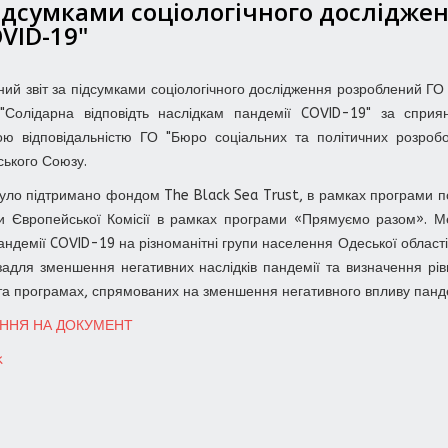
ідсумками соціологічного досліджен
VID-19"
ний звіт за підсумками соціологічного дослідження розроблений ГО
"Солідарна відповідть наслідкам пандемії COVID-19" за сприян
ою відповідальністю ГО "Бюро соціальних та політичних розро
ького Союзу.
уло підтримано фондом The Black Sea Trust, в рамках програми по
и Європейської Комісії в рамках програми «Прямуємо разом». М
андемії COVID-19 на різноманітні групи населення Одеської області
адля зменшення негативних наслідків пандемії та визначення рів
та програмах, спрямованих на зменшення негативного впливу панде
ННЯ НА ДОКУМЕНТ
k