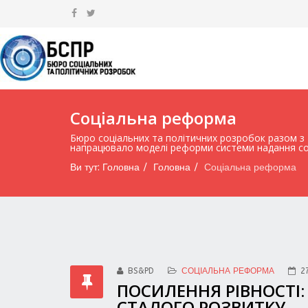
Соціальна реформа
Бюро соціальних та політичних розробок разом з 
напрацювало моделі реформи системи надання соці
Ви тут:
Головна
Головна
Соціальна реформа
BS&PD
СОЦІАЛЬНА РЕФОРМА
2
ПОСИЛЕННЯ РІВНОСТІ: 
СТАЛОГО РОЗВИТКУ