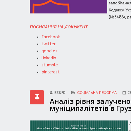
запобіганн
Кодексу Ук
(№5488), ра
ПОСИЛАННЯ НА ДОКУМЕНТ
facebook
twitter
google+
linkedin
stumble
pinterest
BS&PD
СОЦІАЛЬНА РЕФОРМА
2
Аналіз рівня залучено
муніципалітетів в Грузі