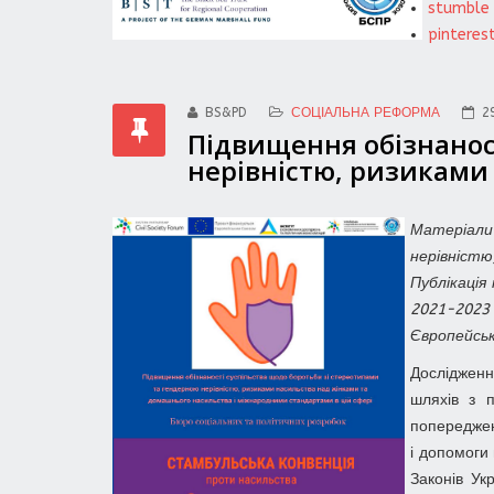
stumble
pinteres
BS&PD
СОЦІАЛЬНА РЕФОРМА
2
Підвищення обізнанос
нерівністю, ризиками
Матеріали
нерівніст
П
ублікаці
2021-2023
Європейсь
Дослідженн
шляхів з 
попереджен
і допомоги 
Законів Ук