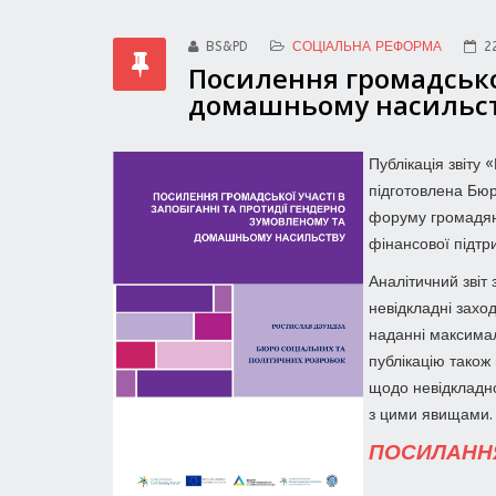
BS&PD
СОЦІАЛЬНА РЕФОРМА
2
Посилення громадської
домашньому насильс
Публікація звіту
підготовлена Бюр
форуму громадянс
фінансової підтр
Аналітичний звіт
невідкладні захо
наданні максимал
публікацію також
щодо невідкладно
з цими явищами.
ПОСИЛАНН