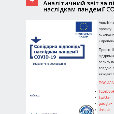
Аналітичний звіт за п
наслідкам пандемії CO
Аналітич
проєкту 
виключн
Європейс
Проект б
підтримк
впливу п
владою з
заходах 
ПОСИЛА
faceboo
twitter
google+
linkedin