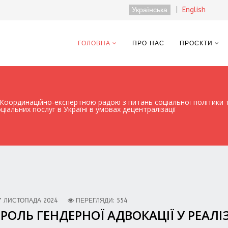
Українська
|
English
ГОЛОВНА
ПРО НАС
ПРОЄКТИ
Координаційно-експертною радою з питань соціальної політики т
альних послуг в Україні в умовах децентралізації
7 ЛИСТОПАДА 2024
ПЕРЕГЛЯДИ: 554
РОЛЬ ГЕНДЕРНОЇ АДВОКАЦІЇ У РЕАЛІЗ