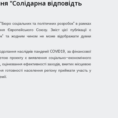
ня "Солідарна відповідть
 "Бюро соціальних та політичних розробок" в рамках
ня Європейського Союзу. Зміст цієї публікації є
бок" та жодним чином не може відображати думки
долання наслідків пандемії COVID19, за фінансової
етою проекту є виявлення соціально-економічного
, оцінювання ефективності заходів, вжитих місцевою
ня готовності населення регіону приймати участь у
мії.