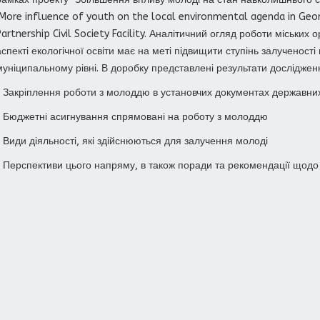
(More influence of youth on the local environmental agenda in Geor
Partnership Civil Society Facility. Аналітичний огляд роботи міськи
аспекті екологічної освіти має на меті підвищити ступінь залученост
муніципальному рівні. В доробку представлені результати дослідже
• Закріплення роботи з молоддю в установчих документах державни
• Бюджетні асигнування спрямовані на роботу з молоддю
• Види діяльності, які здійснюються для залучення молоді
• Перспективи цього напряму, в також поради та рекомендації що