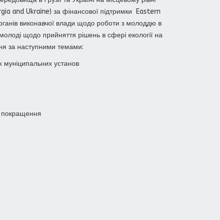
gia and Ukraine) за фінансової підтримки Eastern
х органів виконавчої влади щодо роботи з молоддю в
і молоді щодо прийняття рішень в сфері екології на
ння за наступними темами:
х муніципальних установ
до покращення