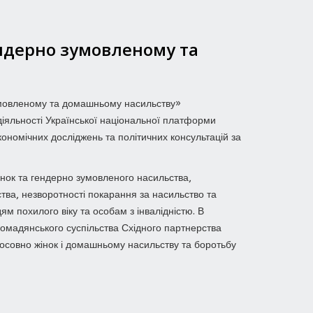
ендерно зумовленому та
 зумовленому та домашньому насильству»
діяльності Української національної платформи
кономічних досліджень та політичних консультацій за
нок та гендерно зумовленого насильства,
тва, незворотності покарання за насильство та
м похилого віку та особам з інвалідністю. В
ромадянського суспільства Східного партнерства
тосовно жінок і домашньому насильству та боротьбу