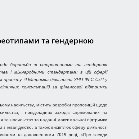
ереотипами та гендерною
а щодо боротьби зі стереотипами та гендерною
тва і міжнародними стандартами в цій сфері".
ах проекту «Підтримка діяльності УНП ФГС СхП у
літичних консультацій за фінансової підтримки
ьому насильству, містить розробки пропозицій щодо
сильства, невідкладних заходів спрямованих на
я за насильство та наданні максимальної підтримки
 з інвалідністю, а також висвітлює сферу діяльності
 змінами та доповненнями 2019 році, «Про засади