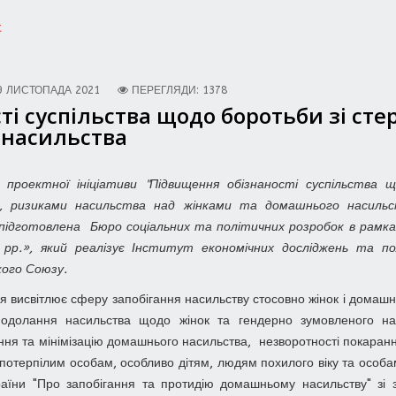
t
9 ЛИСТОПАДА 2021
ПЕРЕГЛЯДИ: 1378
ті суспільства щодо боротьби зі ст
 насильства
 проектної ініціативи "Підвищення обізнаності суспільств
ю, ризиками насильства над жінками та домашнього насильс
я підготовлена Бюро соціальних та політичних розробок в рамк
 рр.», який реалізує Інститут економічних досліджень та по
кого Союзу.
я висвітлює сферу запобігання насильству стосовно жінок і домашн
подолання насильства щодо жінок та гендерно зумовленого на
ня та мінімізацію домашнього насильства, незворотності покаранн
потерпілим особам, особливо дітям, людям похилого віку та особам
раїни "Про запобігання та протидію домашньому насильству" зі