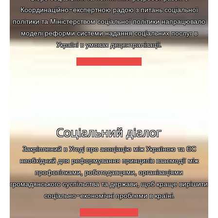
Координаційно-експертною радою з питань соціальної
політики та Міністерством соціальної політики напрацювало
моделі реформи системи надання соціальних послуг в
Україні в умовах децентралізації.
Соціальна реформа
Соціальний діалог
Закріплений в Угоді про асоціацію між Україною та ЄС
необхідний для реформування принципів взаємодії між
профспілками, роботодавцями, організаціями
громадянського суспільства та держави, щоб краще вирішити
соціально-економічні проблеми в країні.
Соціальний діалог