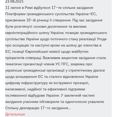
23.08.2025
11 липня в Римі відбулося 17-те спільне засідання
Платформи громадянського суспільства Україна–ЄС,
присвячене 10-ій річниці її створення. Під час засідання
були розглянуті: основні досягнення та виклики
євроінтеграційного шляху України; позицію громадянського
суспільства України щодо поточного стану реалізації Угоди
про асоціацію та наступні кроки на шляху до членства в
ЄС; позиції Європейської комісії щодо майбутніх
пріоритетів співпраці. Важливим акцентом засідання стали
тематичні презентації членів УС ПГС, зокрема про:
українські громадянські організації у стратегічному діалозі
щодо розширення ЄС та сталого відновлення України
цифрову інфраструктуру як інструмент прозорої,
інклюзивної, надійної та ефективної підтримки
післявоєнної відбудови України. У заключній частині
засідання учасники обговорили та одноголосно ухвалили
Спільну декларацію 17-го засідання...
Детальніше