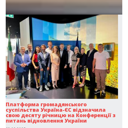
Платформа громадянського
суспільства Україна-ЄС відзначила
свою десяту річницю на Конференції з
питань відновлення України