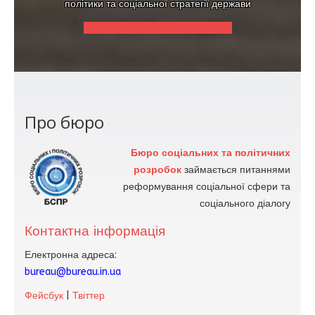
політики та соціальної стратегії держави
Координаційно-експертна рада
Про бюро
Бюро соціальних та політичних
розробок
займається питаннями
реформування соціальної сфери та
соціального діалогу
Контактна інформація
Електронна адреса:
bureau@bureau.in.ua
Фейсбук
|
Твіттер