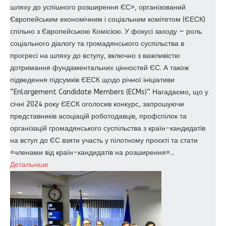
шляху до успішного розширення ЄС», організований
Європейським економічним і соціальним комітетом (ЄЕСК)
спільно з Європейською Комісією. У фокусі заходу — роль
соціального діалогу та громадянського суспільства в
прогресі на шляху до вступу, включно з важливістю
дотримання фундаментальних цінностей ЄС. А також
підведення підсумків ЄЕСК щодо річної ініціативи
“Enlargement Candidate Members (ECMs)”. Нагадаємо, що у
січні 2024 року ЄЕСК оголосив конкурс, запрошуючи
представників асоціацій роботодавців, профспілок та
організацій громадянського суспільства з країн-кандидатів
на вступ до ЄС взяти участь у пілотному проєкті та стати
«членами від країн-кандидатів на розширення»...
Детальніше