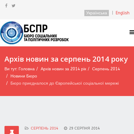
Українська
|
English
Архів новин за серпень 2014 року
Ви тут:
Головна
Архів новин за 2014 рік
Серпень 2014
Новини Бюро
Бюро приєдналося до Європейської соціальної мережі
СЕРПЕНЬ 2014
29 СЕРПНЯ 2014